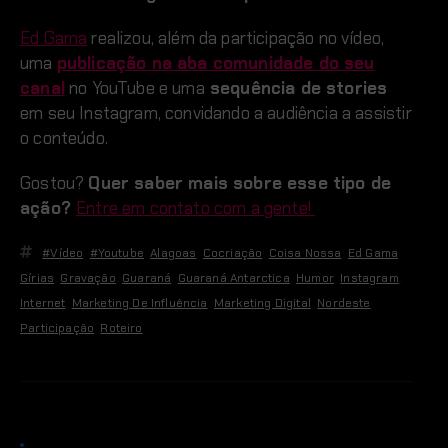
Ed Gama
realizou, além da participação no vídeo,
uma
publicação na aba comunidade do seu
canal
no YouTube e uma
sequência de stories
em seu Instagram, convidando a audiência a assistir
o conteúdo.
Gostou?
Quer saber mais sobre esse tipo de
ação?
Entre em contato com a gente!
#vídeo
,
#youtube
,
Alagoas
,
Cocriação
,
Coisa Nossa
,
Ed Gama
,
Gírias
,
Gravação
,
Guaraná
,
Guaraná Antarctica
,
Humor
,
Instagram
,
Internet
,
Marketing De Influência
,
Marketing Digital
,
Nordeste
,
Participação
,
Roteiro