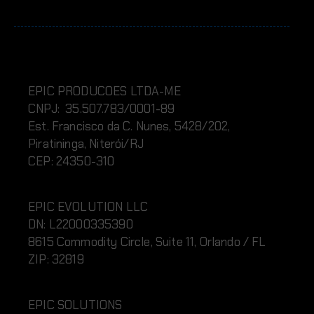
EPIC PRODUCOES LTDA-ME
CNPJ: 35.507.783/0001-89
Est. Francisco da C. Nunes, 5428/202,
Piratininga, Niterói/RJ
CEP: 24350-310
EPIC EVOLUTION LLC
DN:
L220
00335390
8615 Commodity Circle, Suite 11, Orlando / FL
ZIP: 32819
EPIC SOLUTIONS