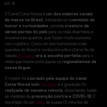
por lá.
O Canal Coisa Nossa é
um dos maiores canais
de marca no Brasil
. Adotando um
conteúdo de
humor e curiosidades
, convida
creators de
várias partes do país
para os mais divertidos e
irreverentes quadros, que fazem muito sucesso
com o público. Como um dos humoristas mais
queridos do Brasil e nordestino até o último fio de
cabelo,
Ed Gama
era a escolha perfeita
para o
vídeo que trazia como pauta os
regionalismos da
nossa língua
.
O roteiro foi
cocriado pela equipe do canal
Coisa Nossa com
Ed Gama
e a gravação foi
realizada de maneira remota
, observando todas
as medidas de
prevenção contra a COVID-19
. O
resultado foi um
vídeo
de quase 15 minutos de