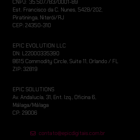
CNPJ: 35.507.783/0001-89
Est. Francisco da C. Nunes, 5428/202,
Piratininga, Niterói/RJ
CEP: 24350-310
EPIC EVOLUTION LLC
DN:
L220
00335390
8615 Commodity Circle, Suite 11, Orlando / FL
ZIP: 32819
EPIC SOLUTIONS
Av. Andalucía, 31, Ent. Izq., Oficina 6,
Málaga/Málaga
CP: 29006
contato@epicdigitais.com.br