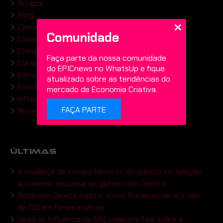
Artigos
Blog
Campanhas
Comunidade
Cases
Clientes
Faça parte da nossa comunidade
Curiosidades
do EPICnews no WhatsUp e fique
Entrevistas
atualizado sobre as tendências do
Eventos
mercado de Economia Criativa.
Influenciadores
FAÇA PARTE
Review semanal
ÚLTIMAS
A mudança de comportamento do público em relação
ao cinema, exclusiva ao gshow com Gaveta
Anderson Gaveta explica: novas ferramentas e o uso
de CGI em filmes e séries.
Head de Influência da EPICcreators fala sobre a