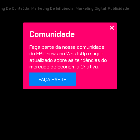
ing De Conteúdo
,
Marketing De Influência
,
Marketing Digital
,
Publicidade
Comunidade
Faça parte da nossa comunidade
do EPICnews no WhatsUp e fique
atualizado sobre as tendências do
mercado de Economia Criativa.
FAÇA PARTE