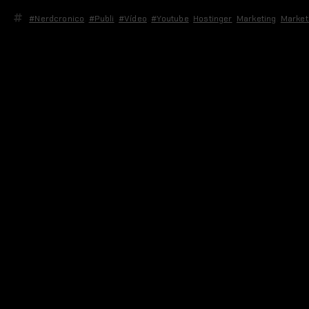
#nerdcronico
,
#publi
,
#vídeo
,
#youtube
,
Hostinger
,
Marketing
,
Market