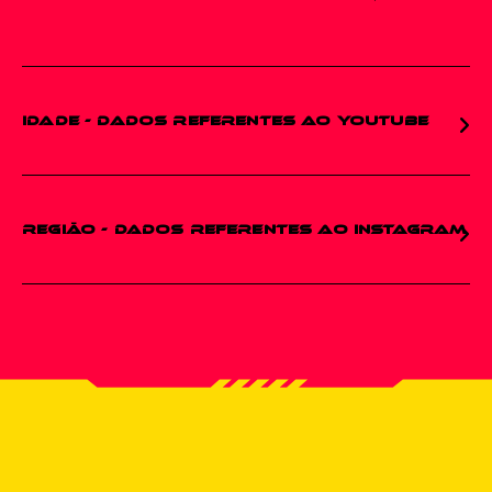
IDADE - Dados referentes ao YouTube
18/24
– 33,2%
25/34
– 22,4%
REGIÃO - Dados referentes ao Instagram
35/44
– 22,4%
Brasil
– 96,5%
Portugal
– 2,3%