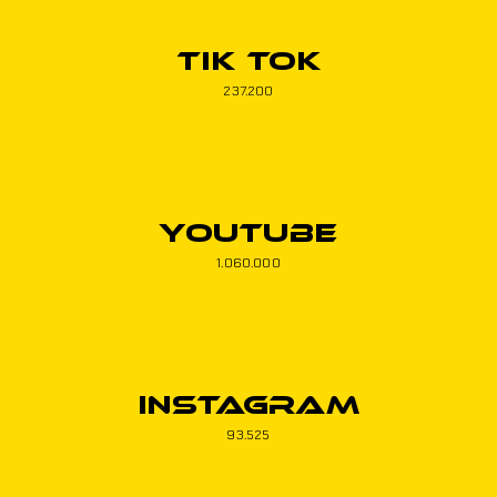
Tik Tok
237.200
Youtube
1.060.000
Instagram
93.525