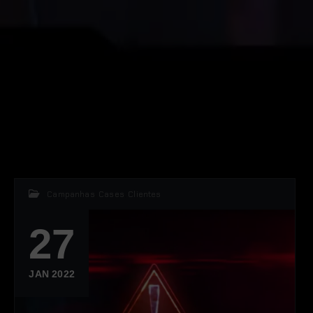
Campanhas
,
Cases
,
Clientes
27
JAN 2022