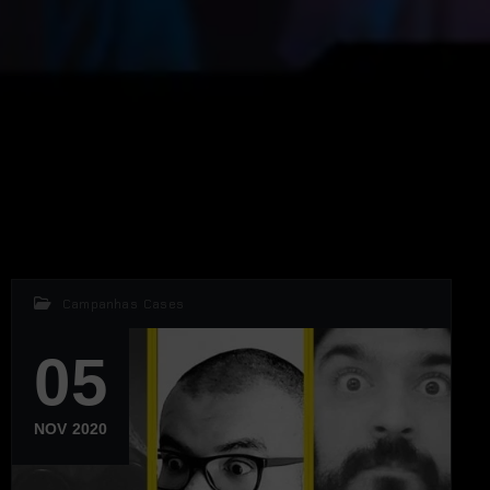
Campanhas
,
Cases
05
NOV 2020