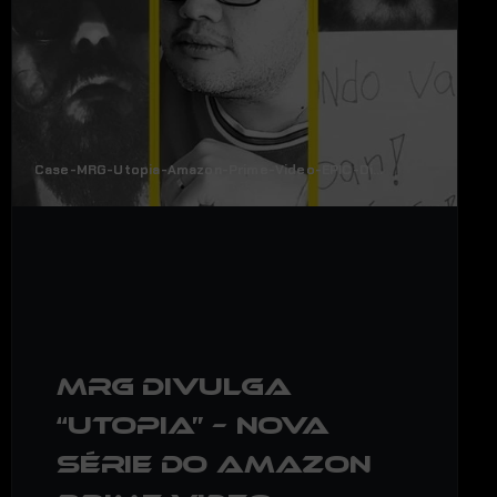
Case-MRG-Utopia-Amazon-Prime-Video-EPIC-Digitais_Nov2020
MRG divulga
“Utopia” – Nova
Série do Amazon