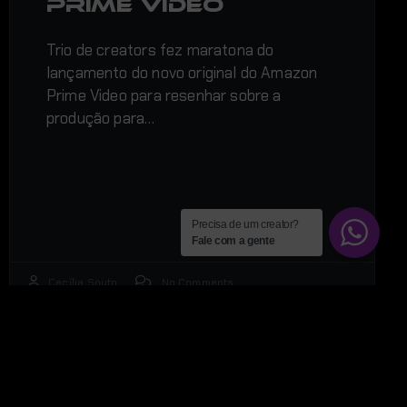
Prime Video
Trio de creators fez maratona do
lançamento do novo original do Amazon
Prime Video para resenhar sobre a
produção para…
Precisa de um creator?
Fale com a gente
Cecília Souto
No Comments