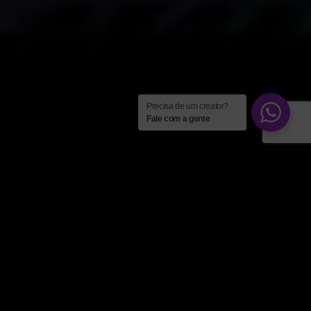
Precisa de um creator?
Fale com a gente
Artigos
,
Campanhas
,
Cases
,
Clientes
24
NOV 2022