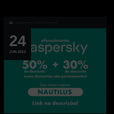
Campanhas
,
Cases
,
Clientes
24
JUN 2022