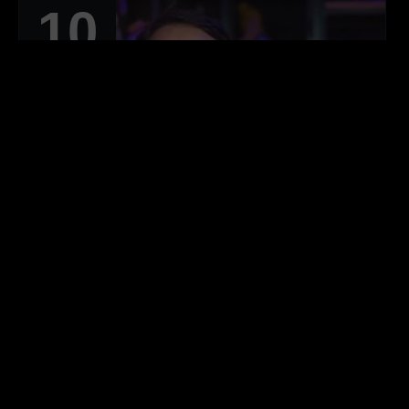
10
JAN 2022
Peter Jordan (Ei
Nerd) protegido
com a Kaspersky