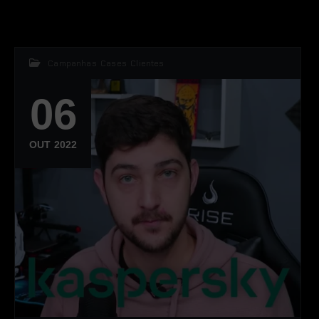
Campanhas
,
Cases
,
Clientes
06
OUT 2022