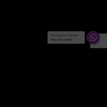
Precisa de um creator?
Fale com a gente
Campanhas
,
Cases
,
Clientes
06
OUT 2022