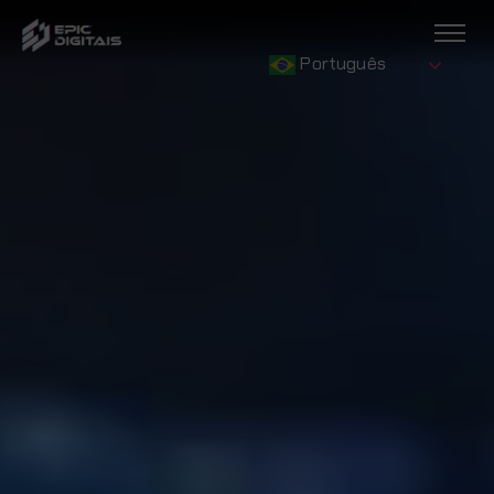
Português