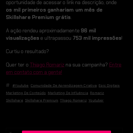
oportunidade de acessar o link na descrição, onde
os mil primeiros ganhariam um mês de
Skillshare Premium grátis
.
A ação rendeu aproximadamente
96 mil
visualizações
e ultrapassou
753 mil impressões
!
Curtiu o resultado?
Quer ter o
Thiago Romariz
na sua campanha?
Entre
em contato com a gente!
#youtube
,
Comunidade De Aprendizagem Criativa
,
Epic Digitais
,
Marketing De Conteúdo
,
Marketing De Influência
,
Romariz
,
Skillshare
,
Skillshare Premium
,
Thiago Romariz
,
Youtuber