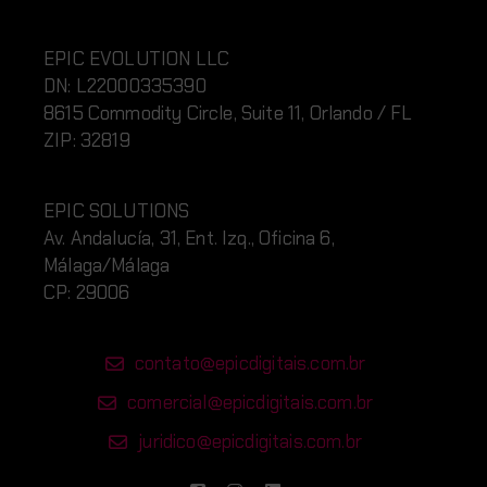
EPIC EVOLUTION LLC
DN:
L220
00335390
8615 Commodity Circle, Suite 11, Orlando / FL
ZIP: 32819
EPIC SOLUTIONS
Av. Andalucía, 31, Ent. Izq., Oficina 6,
Málaga/Málaga
CP: 29006
contato@epicdigitais.com.br
comercial@epicdigitais.com.br
juridico@epicdigitais.com.br