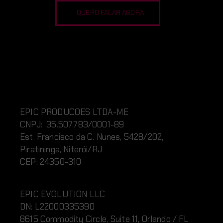
QUERO FALAR AGORA
EPIC PRODUCOES LTDA-ME
CNPJ: 35.507.783/0001-89
Est. Francisco da C. Nunes, 5428/202,
Piratininga, Niterói/RJ
CEP: 24350-310
EPIC EVOLUTION LLC
DN:
L220
00335390
8615 Commodity Circle, Suite 11, Orlando / FL