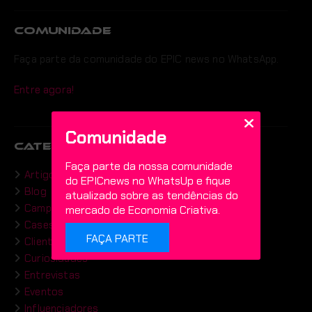
COMUNIDADE
Faça parte da comunidade do EPIC news no WhatsApp.
Entre agora!
Comunidade
CATEGORIAS
Faça parte da nossa comunidade
Artigos
do EPICnews no WhatsUp e fique
Blog
atualizado sobre as tendências do
Campanhas
mercado de Economia Criativa.
Cases
FAÇA PARTE
Clientes
Curiosidades
Entrevistas
Eventos
Influenciadores