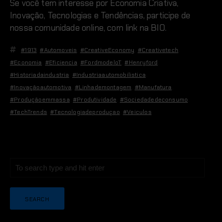
Se você tem interesse por Economia Criativa,
Inovação, Tecnologias e Tendências, participe de
nossa comunidade online, com link na BIO.
#1913
,
#automoveis
,
#CreativeEconomy
,
#creativetech
,
#economia
,
#eficiencia
,
#FordmodeloT
,
#henryford
,
#historiadaindustria
,
#industriaautomobilistica
,
#inovaçãoautomotiva
,
#linhademontagem
,
#manufatura
,
#produçãoemmassa
,
#produtividade
,
#sociedadedeconsumo
,
#TechTrends
,
#tecnologiadeproduçao
,
#veiculos