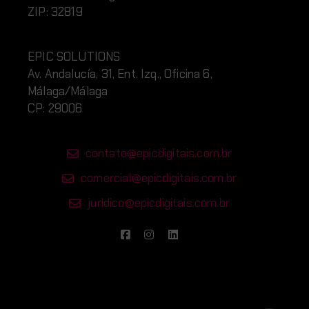
ZIP: 32819
EPIC SOLUTIONS
Av. Andalucía, 31, Ent. Izq., Oficina 6,
Málaga/Málaga
CP: 29006
contato@epicdigitais.com.br
comercial@epicdigitais.com.br
juridico@epicdigitais.com.br