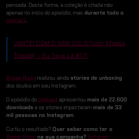
pensada. Desta forma, a coleção é citada não
apenas no início do episódio, mas
durante todo o
podcast
.
JANTEI COM O HAN SOLO (com Afonso
Tresdê) – Eu Tava Lá #171
Braian Rizzo
realizou ainda
stories de unboxing
dos óculos em seu Instagram.
O episódio do
podcast
apresentou
mais de 22.600
downloads
e os stories impactaram
mais de 33
mil pessoas no Instagram
.
Curtiu o resultado?
Quer saber como ter o
Braian Rizzo
na sua campanha?
Entre em