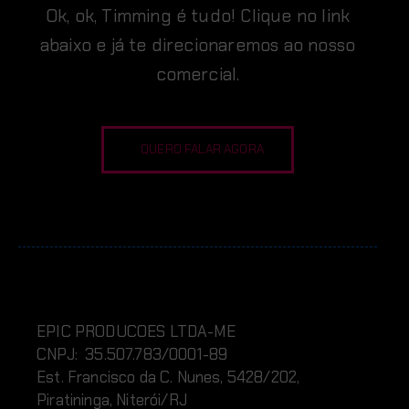
Ok, ok, Timming é tudo! Clique no link
abaixo e já te direcionaremos ao nosso
comercial.
QUERO FALAR AGORA
EPIC PRODUCOES LTDA-ME
CNPJ: 35.507.783/0001-89
Est. Francisco da C. Nunes, 5428/202,
Piratininga, Niterói/RJ