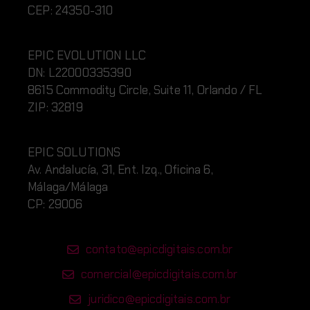
CEP: 24350-310
EPIC EVOLUTION LLC
DN:
L220
00335390
8615 Commodity Circle, Suite 11, Orlando / FL
ZIP: 32819
EPIC SOLUTIONS
Av. Andalucía, 31, Ent. Izq., Oficina 6,
Málaga/Málaga
CP: 29006
contato@epicdigitais.com.br
comercial@epicdigitais.com.br
juridico@epicdigitais.com.br