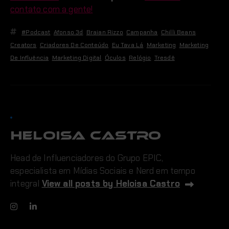
contato com a gente!
#podcast
,
Afonso 3d
,
Braian Rizzo
,
Campanha
,
Chilli Beans
,
Creators
,
Criadores De Conteúdo
,
Eu Tava Lá
,
Marketing
,
Marketing
De Influência
,
Marketing Digital
,
Óculos
,
Relógio
,
Tresdê
Heloisa Castro
Head de Influenciadores do Grupo EPIC,
especialista em Mídias Sociais e Nerd em tempo
integral
View all posts by Heloisa Castro