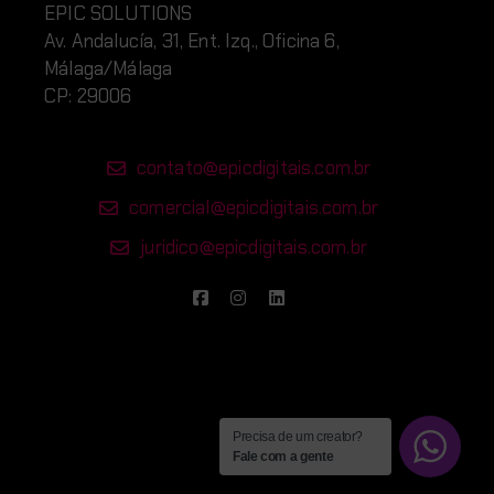
EPIC SOLUTIONS
Av. Andalucía, 31, Ent. Izq., Oficina 6,
Málaga/Málaga
CP: 29006
contato@epicdigitais.com.br
comercial@epicdigitais.com.br
juridico@epicdigitais.com.br
Precisa de um creator?
Fale com a gente