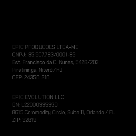
EPIC PRODUCOES LTDA-ME
CNPJ: 35.507.783/0001-89
Est. Francisco da C. Nunes, 5428/202,
Piratininga, Niterói/RJ
CEP: 24350-310
EPIC EVOLUTION LLC
DN:
L220
00335390
8615 Commodity Circle, Suite 11, Orlando / FL
ZIP: 32819