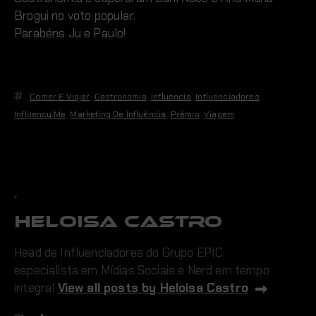
Brogui no voto popular.
Parabéns Ju e Paulo!
Comer E Viajar
,
Gastronomia
,
Influência
,
Influenciadores
,
Influency.me
,
Marketing De Influência
,
Prêmio
,
Viagem
Heloisa Castro
Head de Influenciadores do Grupo EPIC,
especialista em Mídias Sociais e Nerd em tempo
integral
View all posts by Heloisa Castro