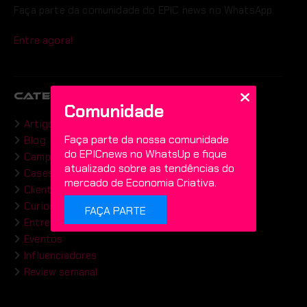
Faça parte da comunidade do EPIC news no WhatsApp.
Entre agora!
CATEGORIAS
Comunidade
Artigos
Faça parte da nossa comunidade
Blog
do EPICnews no WhatsUp e fique
Campanhas
atualizado sobre as tendências do
Cases
mercado de Economia Criativa.
Clientes
Curiosidades
FAÇA PARTE
Entrevistas
Eventos
Influenciadores
Review semanal