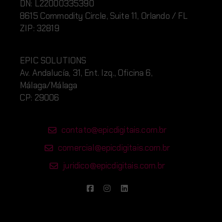
DN:
L220
00335390
8615 Commodity Circle, Suite 11, Orlando / FL
ZIP: 32819
EPIC SOLUTIONS
Av. Andalucía, 31, Ent. Izq., Oficina 6,
Málaga/Málaga
CP: 29006
contato@epicdigitais.com.br
comercial@epicdigitais.com.br
juridico@epicdigitais.com.br