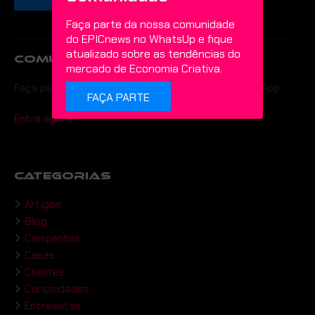
Faça parte da nossa comunidade
do EPICnews no WhatsUp e fique
atualizado sobre as tendências do
COMUNIDADE
mercado de Economia Criativa.
Faça parte da comunidade do EPIC news no WhatsApp.
FAÇA PARTE
Entre agora!
CATEGORIAS
Artigos
Blog
Campanhas
Cases
Clientes
Curiosidades
Entrevistas