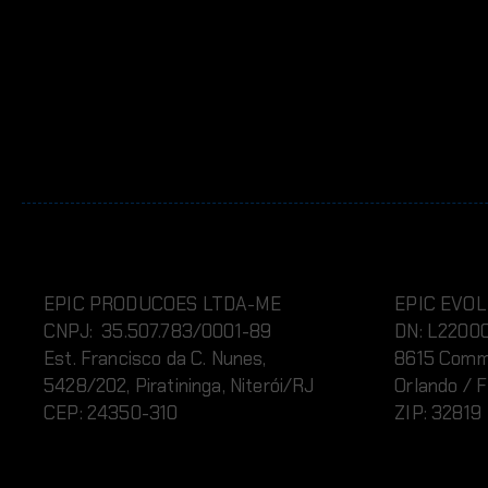
EPIC PRODUCOES LTDA-ME
EPIC EVOL
CNPJ: 35.507.783/0001-89
DN:
L220
0
Est. Francisco da C. Nunes,
8615 Commod
5428/202, Piratininga, Niterói/RJ
Orlando / 
CEP: 24350-310
ZIP: 32819