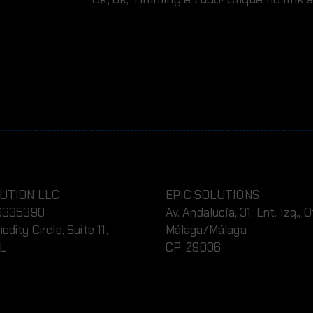
UTION LLC
EPIC SOLUTIONS
0335390
Av. Andalucía, 31, Ent. Izq., O
ity Circle, Suite 11,
Málaga/Málaga
FL
CP: 29006