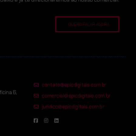
QUERO FALAR AGORA
contato@epicdigitais.com.br
ficina 6,
comercial@epicdigitais.com.br
juridico@epicdigitais.com.br