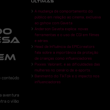
ÚLTIMAS
A mudança de comportamento do
público em relação ao cinema, exclusiva
ao gshow com Gaveta
do
Anderson Gaveta explica: novas
ferramentas e o uso de CGI em filmes
esa
e séries.
Head de Influência da EPICcreators
fala sobre a importância da proteção
 em
de crianças como influenciadores
Pixxies: Valorant, e as dificuldades das
mulheres no cenário de e-sports.
Banimento do TikTok e o impacto nos
 conteúdo
influenciadores
ma aventura
tra o vilão