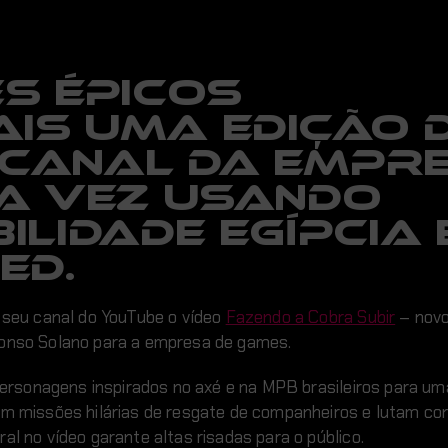
s épicos
is uma edição 
 canal da empr
ta vez usando
ilidade egípcia
ed.
m seu canal do YouTube o vídeo
Fazendo a Cobra Subir
– novo
fonso Solano para a empresa de games.
 personagens inspirados no axé e na MPB brasileiros para u
em missões hilárias de resgate de companheiros e lutam con
al no vídeo garante altas risadas para o público.