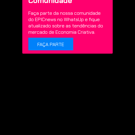
Comunidade
Faça parte da nossa comunidade
do EPICnews no WhatsUp e fique
atualizado sobre as tendências do
mercado de Economia Criativa.
FAÇA PARTE