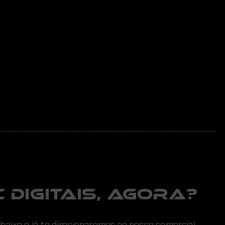
 digitais, AGORA?
abaixo e já te direcionaremos ao nosso comercial.