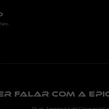
O
ário.
er falar com a EPIC
Ok, ok, Timming é tudo! Clique no link 