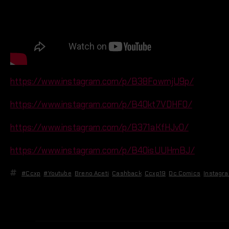
https://www.instagram.com/p/B38FowmjU9p/
https://www.instagram.com/p/B40kt7VDHF0/
https://www.instagram.com/p/B371aKfHJv0/
https://www.instagram.com/p/B40isUUHmBJ/
#ccxp
,
#youtube
,
Breno Aceti
,
Cashback
,
Ccxp19
,
Dc Comics
,
Instagr