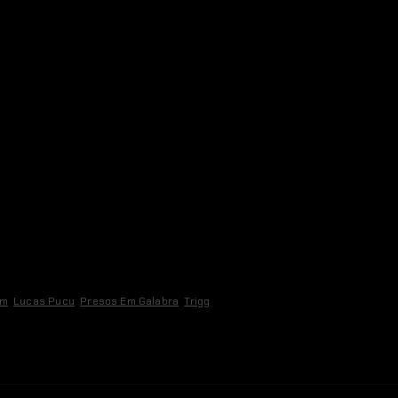
am
,
Lucas Pucu
,
Presos Em Galabra
,
Trigg