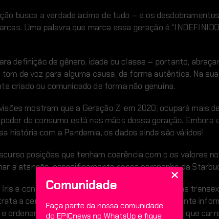
ação busca a verdade acima de tudo – e os desdobramento
rcas. Uma palavra que marca essa geração é “INDEFINIDO”.
para definição de gênero, idade ou classe – portanto, abraç
om de voz para alguma causa, de forma autêntica. Na sua 
lmente criado ou comunicado de forma não genuína.
evisões mostram que a Geração Z, em 2020, ocupará mais d
 do poder de consumo está nas mãos dessa geração. Embora 
a história com a Pandemia, os dados ainda são válidos!
scurso posições que tenham coerência com o os valores no
mar a atenção, especificamente nessa campanha da Starbu
Comunidade
 Iris e contou com o apoio da organização de jovens transe
ata a cena comum na cadeia de cafeterias: o cliente info
Faça parte da nossa comunidade
os e ordenamento dos pedidos… Momento simbólico, que car
do EPICnews no WhatsUp e fique