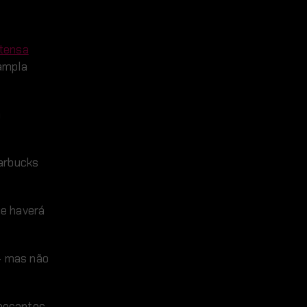
ntensa
 ampla
a
tarbucks
ue haverá
 – mas não
hocantes,