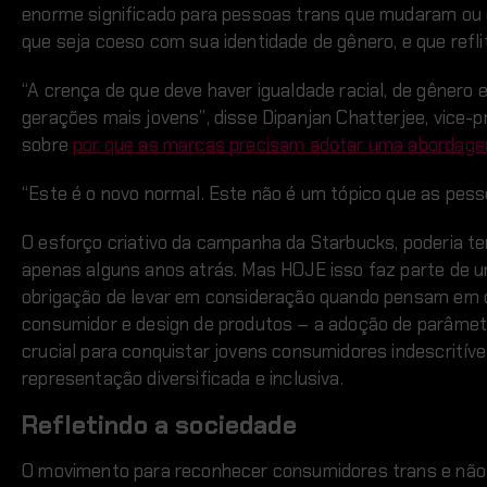
enorme significado para pessoas trans que mudaram ou
que seja coeso com sua identidade de gênero, e que refl
“A crença de que deve haver igualdade racial, de gênero 
gerações mais jovens”, disse Dipanjan Chatterjee, vice-p
sobre
por que as marcas precisam adotar uma abordage
“Este é o novo normal. Este não é um tópico que as pess
O esforço criativo da campanha da Starbucks, poderia te
apenas alguns anos atrás. Mas HOJE isso faz parte de u
obrigação de levar em consideração quando pensam em c
consumidor e design de produtos – a adoção de parâmet
crucial para conquistar jovens consumidores indescri
representação diversificada e inclusiva.
Refletindo a sociedade
O movimento para reconhecer consumidores trans e não-