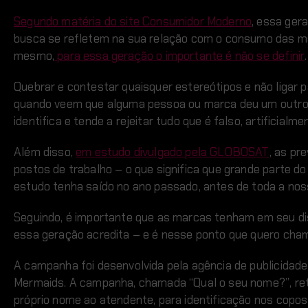
Segundo matéria do site Consumidor Moderno
, essa ger
busca se refletem na sua relação com o consumo das ma
mesmo,
para essa geração o importante é não se definir
.
Quebrar e contestar quaisquer estereótipos e não ligar 
quando veem que alguma pessoa ou marca deu um outro t
identifica e tende a rejeitar tudo que é falso, artificia
Além disso,
em estudo divulgado pela GLOBOSAT
, as pr
postos de trabalho – o que significa que grande parte
estudo tenha saído no ano passado, antes de toda a noss
Seguindo, é importante que as marcas tenham em seu di
essa geração acredita – e é nesse ponto que quero cha
A campanha foi desenvolvida pela agência de publicidade
Mermaids. A campanha, chamada “Qual o seu nome?”, retr
próprio nome ao atendente, para identificação nos cop