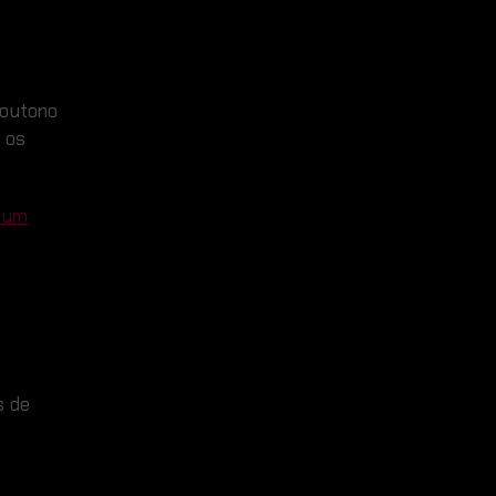
 outono
 os
e um
s de