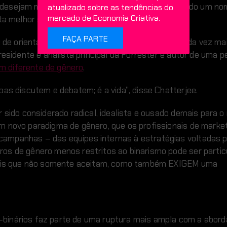
 desejam mudar seus nomes de registro, escolhendo um nom
atualizado sobre as tendências do
mercado de Economia Criativa.
ita melhor sua personalidade e essência.
FAÇA PARTE
e de orientação sexual continua a se fortalecer cada vez m
residente e analista principal da Forrester e autor de uma 
m diferente de gênero
.
oas discutem e debatem; é a vida”, disse Chatterjee.
r sido considerado radical, idealista e ousado demais para 
m novo paradigma de gênero, que os profissionais de marke
ampanhas – das equipes internas à estratégias voltadas p
ros de gênero menos restritos ao binarismo pode ser parti
tíveis que não somente aceitam, como também EXIGEM uma
binários faz parte de uma ruptura mais ampla com a abord