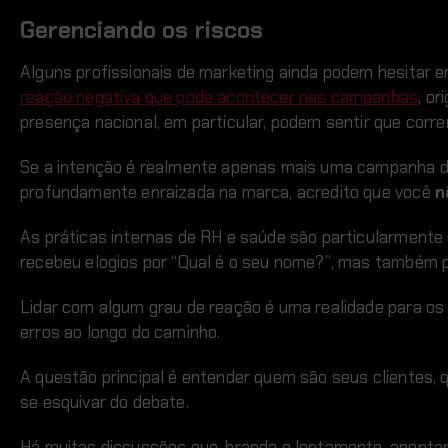
Gerenciando os riscos
Alguns profissionais de marketing ainda podem hesitar
reação negativa que pode acontecer nas campanhas
, o
presença nacional, em particular, podem sentir que corre
Se a intenção é realmente apenas mais uma campanha d
profundamente enraizada na marca, acredito que você
n
As práticas internas de RH e saúde são particularmente
recebeu elogios por “Qual é o seu nome?”, mas também p
Lidar com algum grau de reação é uma realidade para os
erros ao longo do caminho.
A questão principal é entender quem são seus clientes, 
se esquivar do debate.
Há muitas discussões que, branda e lentamente, aponta