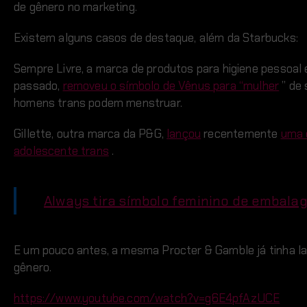
de gênero no marketing.
Existem alguns casos de destaque, além da Starbucks:
Sempre Livre, a marca de produtos para higiene pessoal 
passado,
removeu o símbolo de Vênus para “mulher
” de
homens trans podem menstruar.
Gillette, outra marca da P&G,
lançou
recentemente
uma 
adolescente trans
.
Always tira símbolo feminino de embalage
E um pouco antes, a mesma Procter & Gamble já tinha 
gênero.
https://www.youtube.com/watch?v=g6E4pfAzUCE