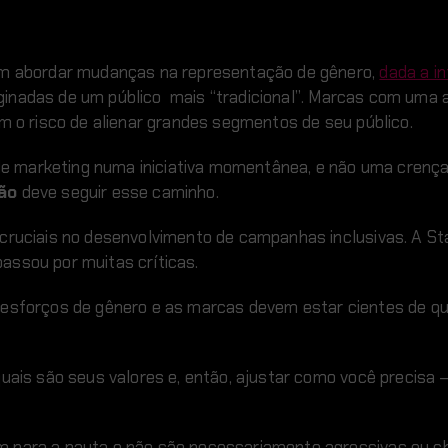
 em abordar mudanças na representação de gênero,
dada a i
riginadas de um público mais “tradicional”. Marcas com uma
m o risco de alienar grandes segmentos de seu público.
e marketing numa iniciativa momentânea, e não uma crenç
ão
deve seguir esse caminho.
 cruciais no desenvolvimento de campanhas inclusivas. A S
assou por muitas críticas.
 esforços de gênero e as marcas devem estar cientes de q
quais são seus valores e, então, ajustar como você precisa
m para a pauta e não são necessariamente agressivas ou c