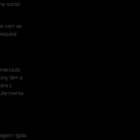
e social
ais com as
pesquisa
o mercado
ting têm a
ara o
cularmente
agem rígida