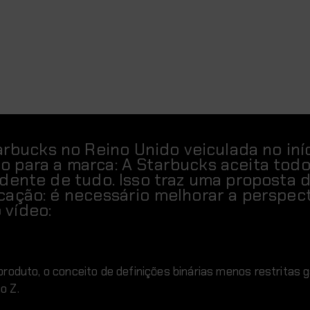
bucks no Reino Unido veiculada no iní
o para a marca: A Starbucks aceita todo
ndente de tudo. Isso traz uma proposta 
cação: é necessário melhorar a perspec
 vídeo:
roduto, o conceito de definições binárias menos restritas
o Z.