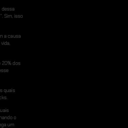
s dessa
 Sim, isso
am a causa
vida,
e 20% dos
esse
s quais
cks.
xuais
rmando o
rega um