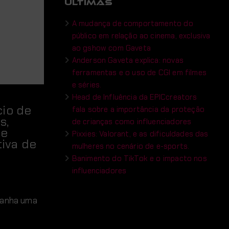
ÚLTIMAS
A mudança de comportamento do
público em relação ao cinema, exclusiva
ao gshow com Gaveta
Anderson Gaveta explica: novas
ferramentas e o uso de CGI em filmes
e séries.
Head de Influência da EPICcreators
cio de
fala sobre a importância da proteção
s,
de crianças como influenciadores
de
Pixxies: Valorant, e as dificuldades das
tiva de
mulheres no cenário de e-sports.
Banimento do TikTok e o impacto nos
influenciadores
 ganha uma