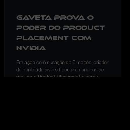
Gaveta prova o
poder do Product
Placement com
NVIDIA
Em ação com duração de 6 meses, criador
de conteúdo diversificou as maneiras de
realizar o Product Placement e gerou…
Heloisa Castro
No Comments