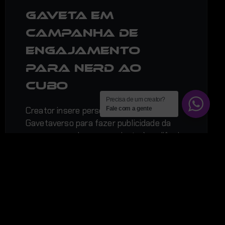
Gaveta em
campanha de
engajamento
para Nerd ao
Cubo
Precisa de um creator?
Creator insere personagem exclusivo no
Fale com a gente
Gavetaverso para fazer publicidade da
marca, gerando sucesso junto à audiência.
O Nerd ao Cubo…
Cecília Souto
No Comments