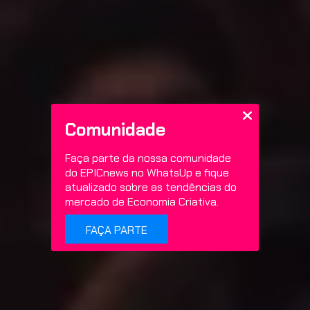
Comunidade
Faça parte da nossa comunidade
mudança
do EPICnews no WhatsUp e fique
atualizado sobre as tendências do
mercado de Economia Criativa.
FAÇA PARTE