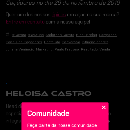
Caçadores no dia 29 de novembro de 2019
Quer um dos nossos
épicos
em ação na sua marca?
Entre em contato
com a nossa equipe!
#gaveta
,
#youtube
,
Anderson Gaveta
,
Black Friday
,
Campanha
,
Canal Dos Caçadores
,
Conteúdo
,
Conversão
,
Influenciadores
,
Juliana Venâncio
,
Marketing
,
Paulo Fragoso
,
Resultado
,
Venda
Heloisa Castro
Head de Influenciadores do Grupo EPIC,
Comunidade
especialista em Mídias Sociais e Nerd em tempo
integral
View all posts by Heloisa Castro
Faça parte da nossa comunidade