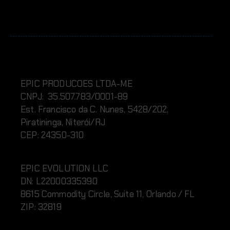
EPIC PRODUCOES LTDA-ME
CNPJ: 35.507.783/0001-89
Est. Francisco da C. Nunes, 5428/202,
Piratininga, Niterói/RJ
CEP: 24350-310
EPIC EVOLUTION LLC
DN:
L220
00335390
8615 Commodity Circle, Suite 11, Orlando / FL
ZIP: 32819