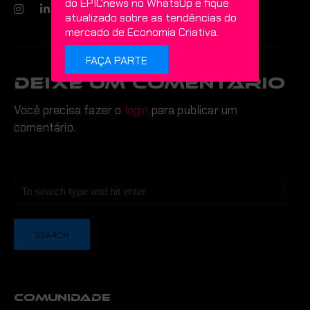
do EPICnews no WhatsUp e fique
atualizado sobre as tendências do
mercado de Economia Criativa.
FAÇA PARTE
DEIXE UM COMENTÁRIO
Você precisa fazer o
login
para publicar um
comentário.
COMUNIDADE