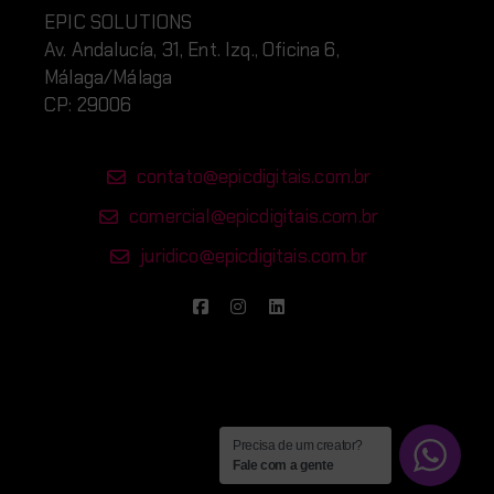
EPIC SOLUTIONS
Av. Andalucía, 31, Ent. Izq., Oficina 6,
Málaga/Málaga
CP: 29006
contato@epicdigitais.com.br
comercial@epicdigitais.com.br
juridico@epicdigitais.com.br
Precisa de um creator?
Fale com a gente